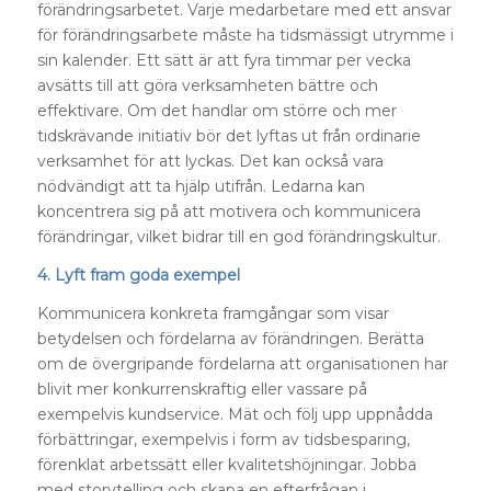
förändringsarbetet. Varje medarbetare med ett ansvar
för förändringsarbete måste ha tidsmässigt utrymme i
sin kalender. Ett sätt är att fyra timmar per vecka
avsätts till att göra verksamheten bättre och
effektivare. Om det handlar om större och mer
tidskrävande initiativ bör det lyftas ut från ordinarie
verksamhet för att lyckas. Det kan också vara
nödvändigt att ta hjälp utifrån. Ledarna kan
koncentrera sig på att motivera och kommunicera
förändringar, vilket bidrar till en god förändringskultur.
4. Lyft fram goda exempel
Kommunicera konkreta framgångar som visar
betydelsen och fördelarna av förändringen. Berätta
om de övergripande fördelarna att organisationen har
blivit mer konkurrenskraftig eller vassare på
exempelvis kundservice. Mät och följ upp uppnådda
förbättringar, exempelvis i form av tidsbesparing,
förenklat arbetssätt eller kvalitetshöjningar. Jobba
med storytelling och skapa en efterfrågan i