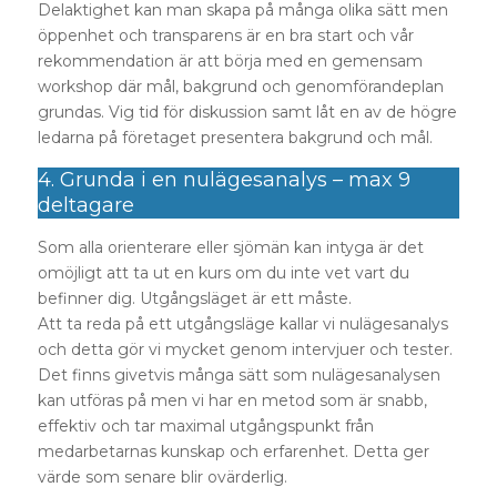
Delaktighet kan man skapa på många olika sätt men
öppenhet och transparens är en bra start och vår
rekommendation är att börja med en gemensam
workshop där mål, bakgrund och genomförandeplan
grundas. Vig tid för diskussion samt låt en av de högre
ledarna på företaget presentera bakgrund och mål.
4. Grunda i en nulägesanalys – max 9
deltagare
Som alla orienterare eller sjömän kan intyga är det
omöjligt att ta ut en kurs om du inte vet vart du
befinner dig. Utgångsläget är ett måste.
Att ta reda på ett utgångsläge kallar vi nulägesanalys
och detta gör vi mycket genom intervjuer och tester.
Det finns givetvis många sätt som nulägesanalysen
kan utföras på men vi har en metod som är snabb,
effektiv och tar maximal utgångspunkt från
medarbetarnas kunskap och erfarenhet. Detta ger
värde som senare blir ovärderlig.