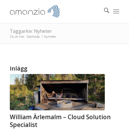
Taggarkiv: Nyheter
Du är här:
Startsida
/
Nyheter
Inlägg
William Ärlemalm – Cloud Solution
Specialist