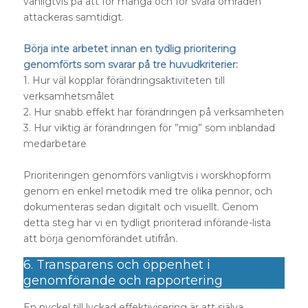
vanligtvis på att för många och för svåra områden
attackeras samtidigt.
Börja inte arbetet innan en tydlig prioritering
genomförts som svarar på tre huvudkriterier:
1. Hur väl kopplar förändringsaktiviteten till
verksamhetsmålet
2. Hur snabb effekt har förändringen på verksamheten
3. Hur viktig är förändringen för ”mig” som inblandad
medarbetare
Prioriteringen genomförs vanligtvis i worskhopform
genom en enkel metodik med tre olika pennor, och
dokumenteras sedan digitalt och visuellt. Genom
detta steg har vi en tydligt prioriterad införande-lista
att börja genomförandet utifrån.
6. Transparens och öppenhet i
genomförande och rapportering
En nyckel till lyckad effektivisering är att själva