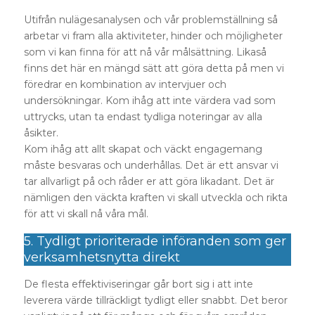
Utifrån nulägesanalysen och vår problemställning så
arbetar vi fram alla aktiviteter, hinder och möjligheter
som vi kan finna för att nå vår målsättning. Likaså
finns det här en mängd sätt att göra detta på men vi
föredrar en kombination av intervjuer och
undersökningar. Kom ihåg att inte värdera vad som
uttrycks, utan ta endast tydliga noteringar av alla
åsikter.
Kom ihåg att allt skapat och väckt engagemang
måste besvaras och underhållas. Det är ett ansvar vi
tar allvarligt på och råder er att göra likadant. Det är
nämligen den väckta kraften vi skall utveckla och rikta
för att vi skall nå våra mål.
5. Tydligt prioriterade införanden som ger
verksamhetsnytta direkt
De flesta effektiviseringar går bort sig i att inte
leverera värde tillräckligt tydligt eller snabbt. Det beror