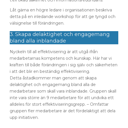
t.ex ökad säkerhet och informationsredundans.
Låt gärna en högre ledare i organisationen beskriva
detta på en inledande workshop för att ge tyngd och
välsignelse till förändringen.
3. Skapa delaktighet och engagemang
bland alla inblandade
Nyckeln till all effektivisering är att utgå ifrån
medarbetarnas kompetens och kunskap. Här har vi
kraften till både förändringen i sig själv och säkerheten
i att det blir en beständig effektivisering.
Detta åstadkommer man genom att skapa
delaktighet och engagemang bland alla de
medarbetare som skall vara inblandade. Gruppen skall
inte vara större än 9 medarbetare för att undvika ett
alldeles för stort effektiviseringsgrepp. – Omfattar
gruppen fler medarbetare är det fördelaktigt att dela
upp initiativen.