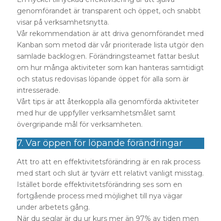
genomförandet är transparent och öppet, och snabbt
visar på verksamhetsnytta.
Vår rekommendation är att driva genomförandet med
Kanban som metod där vår prioriterade lista utgör den
samlade backlog:en. Förändringsteamet fattar beslut
om hur många aktiviteter som kan hanteras samtidigt
och status redovisas löpande öppet för alla som är
intresserade.
Vårt tips är att återkoppla alla genomförda aktiviteter
med hur de uppfyller verksamhetsmålet samt
övergripande mål för verksamheten.
7. Var öppen för löpande förändringar
Att tro att en effektivitetsförändring är en rak process
med start och slut är tyvärr ett relativt vanligt misstag.
Istället borde effektivitetsförändring ses som en
fortgående process med möjlighet till nya vägar
under arbetets gång.
När du seglar är du ur kurs mer än 97% av tiden men