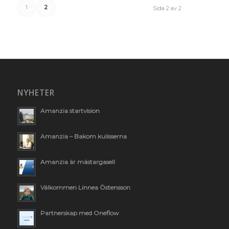
1
2
Sida 2 av 2
NYHETER
Amanzia startvision
Amanzia – Bakom kulisserna
Amanzia är mästargasell
Välkommen Linnea Östensson
Partnerskap med Oneflow