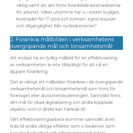
viktig samt att det finns förankrade kostnadsramar
för arbetet. Vilket utrymme har vi i extern budget,
kostnader för IT-stöd och licenser, egna resurser
och tillgänglighet från nyckelpersoner?
2. Förankra målbilden i verksamhetens
övergripande mål och lönsamhetsmål
Att endast ha en tydlig målbild för en effektivisering
av verksamheten är inte tillräckligt för att nå en
djupare förankring.
Det är viktigt att målbilden förankras i de övergripande
verksamhetsmål och lönsamhetsmål som finns för
företaget eller divisionen/avdelningen. Sannolikt finns
det mål för ökad digitalisering och andra kopplade
objektiv som vi direkt kan härleda till.
Vårt effektiviseringsarbete kommer sannolikt även
leda till andra viktiga effekter som vi beskriver som