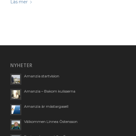
Läs mer
NYHETER
Amanzia startvision
Amanzia – Bakom kulisserna
Amanzia är mästargasell
Välkommen Linnea Östensson