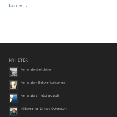
Läs mer
NYHETER
Amanzia startvision
Amanzia – Bakom kulisserna
Amanzia är mästargasell
Välkommen Linnea Östensson