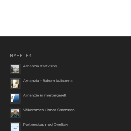
NYHETER
Amanzia startvision
Amanzia – Bakom kulisserna
Amanzia är mästargasell
Välkommen Linnea Östensson
Partnerskap med Oneflow