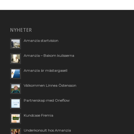
NYHETER
Amanzia startvision
Amanzia – Bakom kulisserna
Amanzia är mästargasell
Välkommen Linnea Östensson
Partnerskap med Oneflow
Kundcase Fremia
Underkonsult hos Amanzia